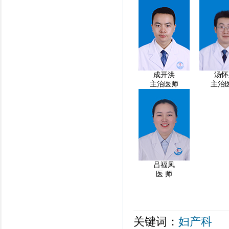
成开洪
汤怀
主治医师
主治
吕福凤
医 师
关键词：
妇产科