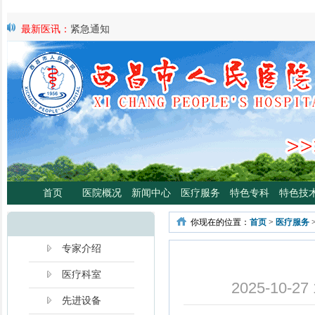
最新医讯：
紧急通知
最新医讯：
好消息！四川大学华西医院泌尿外科专家魏强教授来院
最新医讯：
西昌市人民总医院携手省科学普及专委会开展卫生下乡
宣传活动
最新医讯：
西昌市人民医院耳鼻咽喉头颈外科将于3月3日开展“全国
日”义诊活动
最新医讯：
重磅消息！2月21日起，四川大学华西医院泌尿外科魏强
将定期到西昌市人民医院开展门诊、手术
最新医讯：
西昌市人民医院胃肠肿瘤专病门诊开诊！
最新医讯：
西昌市人民医院开展日间蓝光治疗门诊 轻度“小黄人”，
分离、不住院就能照蓝光啦！
首页
医院概况
新闻中心
医疗服务
特色专科
特色技
最新医讯：
好消息！西昌市人民医院高压氧舱运行啦
最新医讯：
【义诊预告】西昌市人民医院大型义诊活动，5月7日约
你现在的位置：
首页
>
医疗服务
啦！
最新医讯：
凉山各医院2年跑出“加速度”，9月再迎华西胸外专家
专家介绍
医疗科室
2025-10
先进设备