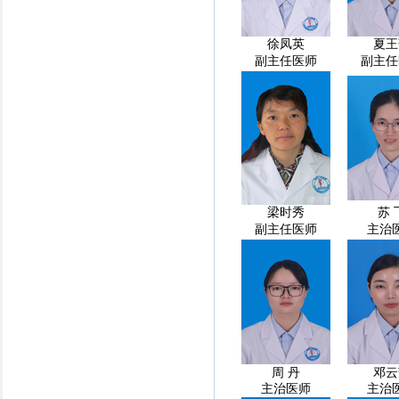
徐凤英
夏王
副主任医师
副主任
梁时秀
苏 
副主任医师
主治
周 丹
邓云
主治医师
主治