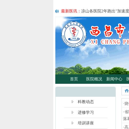
最新医讯：
凉山各医院2年跑出“加速
最新医讯：
紧急通知
最新医讯：
好消息！四川大学华西医
最新医讯：
西昌市人民总医院携手省
宣传活动
最新医讯：
西昌市人民医院耳鼻咽喉头
日”义诊活动
最新医讯：
重磅消息！2月21日起，
将定期到西昌市人民医院开展门诊、
最新医讯：
西昌市人民医院胃肠肿瘤
最新医讯：
西昌市人民医院开展日间蓝
首页
医院概况
新闻中心
分离、不住院就能照蓝光啦！
最新医讯：
好消息！西昌市人民医院
最新医讯：
【义诊预告】西昌市人民医
啦！
科教动态
·
烧
·
省
进修学习
落
培训讲座
·
高