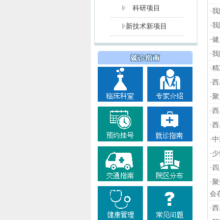
科研项目
·
我
·
我
新技术新项目
·
健
·
我
·
精
·
西
·
聚
·
西
·
西
·
中
·
少
·
四
·
聚
会
·
西