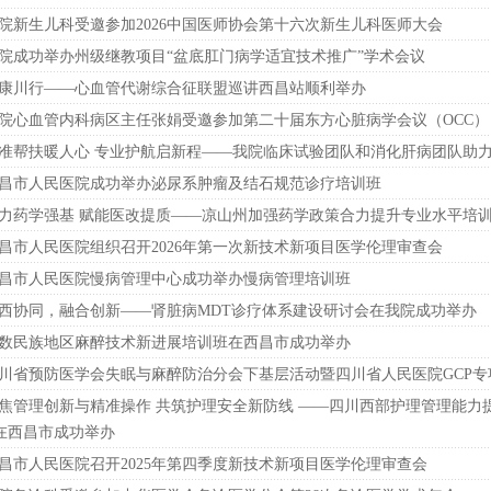
院新生儿科受邀参加2026中国医师协会第十六次新生儿科医师大会
院成功举办州级继教项目“盆底肛门病学适宜技术推广”学术会议
康川行——心血管代谢综合征联盟巡讲西昌站顺利举办
院心血管内科病区主任张娟受邀参加第二十届东方心脏病学会议（OCC）
准帮扶暖人心 专业护航启新程——我院临床试验团队和消化肝病团队助
昌市人民医院成功举办泌尿系肿瘤及结石规范诊疗培训班
力药学强基 赋能医改提质——凉山州加强药学政策合力提升专业水平培
昌市人民医院组织召开2026年第一次新技术新项目医学伦理审查会
昌市人民医院慢病管理中心成功举办慢病管理培训班
西协同，融合创新——肾脏病MDT诊疗体系建设研讨会在我院成功举办
数民族地区麻醉技术新进展培训班在西昌市成功举办
川省预防医学会失眠与麻醉防治分会下基层活动暨四川省人民医院GCP
焦管理创新与精准操作 共筑护理安全新防线 ——四川西部护理管理能力
在西昌市成功举办
昌市人民医院召开2025年第四季度新技术新项目医学伦理审查会