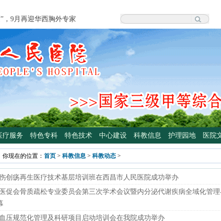
度”，9月再迎华西胸外专家
院泌尿外科专家魏强教授来院坐诊
科学普及专委会开展卫生下乡及科普
颈外科将于3月3日开展“全国爱耳
四川大学华西医院泌尿外科魏强教授
手术
专病门诊开诊！
光治疗门诊 轻度“小黄人”，母子不
医疗服务
特色专科
特色技术
中心建设
科教信息
护理园地
医院
高压氧舱运行啦
你现在的位置：
首页
>
科教信息
>
科教动态
>
院大型义诊活动，5月7日约定您
伤创疡再生医疗技术基层培训班在西昌市人民医院成功举办
医促会骨质疏松专业委员会第三次学术会议暨内分泌代谢疾病全域化管理
幕
血压规范化管理及科研项目启动培训会在我院成功举办