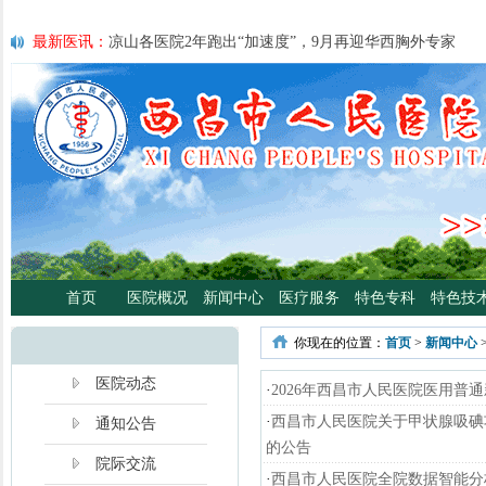
最新医讯：
凉山各医院2年跑出“加速度”，9月再迎华西胸外专家
最新医讯：
紧急通知
最新医讯：
好消息！四川大学华西医院泌尿外科专家魏强教授来院
最新医讯：
西昌市人民总医院携手省科学普及专委会开展卫生下乡
宣传活动
最新医讯：
西昌市人民医院耳鼻咽喉头颈外科将于3月3日开展“全国
日”义诊活动
最新医讯：
重磅消息！2月21日起，四川大学华西医院泌尿外科魏强
将定期到西昌市人民医院开展门诊、手术
最新医讯：
西昌市人民医院胃肠肿瘤专病门诊开诊！
最新医讯：
西昌市人民医院开展日间蓝光治疗门诊 轻度“小黄人”，
首页
医院概况
新闻中心
医疗服务
特色专科
特色技
分离、不住院就能照蓝光啦！
最新医讯：
好消息！西昌市人民医院高压氧舱运行啦
你现在的位置：
首页
>
新闻中心
最新医讯：
【义诊预告】西昌市人民医院大型义诊活动，5月7日约
啦！
医院动态
·
2026年西昌市人民医院医用普
·
西昌市人民医院关于甲状腺吸碘
通知公告
的公告
院际交流
·
西昌市人民医院全院数据智能分