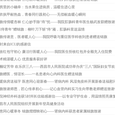
房里的小确幸：当水果住进病房，温暖住进心里
衣执甲献热血，青春同行践初心——无偿献血暖心瞬间
旗传情暖杏林 仁心妙手除“痔”忧——我院肛肠科青年医生杨武发获赠致
有痔青年”赠锦旗：柳叶刀下斩“痔”顽，肛肠科里送温情
旗传谢意，医者暖人心——我院呼吸与重症医学科收到患者赠送锦旗
封来自ICU的感谢信
收红包守初心 廉洁行医暖人心——我院医生拒收红包并全额充入住院费
术精湛暖人心 优质服务获好评
帼绽芳华 欢乐庆三八——西昌市人民医院成功举办庆“三八”国际妇女节
旗赠医，情谊长——一名患者向心内科医生赠送锦旗
暖病房送福字 医患同心迎新春——肾病内科 风湿免疫科开展新春送福慰
旗致谢师恩，匠心传承初心——记心血管内科实习生向带教老师赠送致谢
院神经外科连获5封州长信箱感谢信——以专业守护生命，用温情照亮康
昌市人民医院组织开展新年登高健身活动
患同心暖寒冬 锦旗熠熠映初心——肾病内科获患者家属锦旗致谢