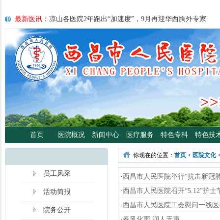
最新医讯：
凉山各医院2年跑出“加速度”，9月再迎华西胸外专家
最新医讯：
紧急通知
最新医讯：
好消息！四川大学华西医院泌尿外科专家魏强教授来院
最新医讯：
西昌市人民总医院携手省科学普及专委会开展卫生下乡
宣传活动
最新医讯：
西昌市人民医院耳鼻咽喉头颈外科将于3月3日开展“全国
日”义诊活动
最新医讯：
重磅消息！2月21日起，四川大学华西医院泌尿外科魏强
将定期到西昌市人民医院开展门诊、手术
最新医讯：
西昌市人民医院胃肠肿瘤专病门诊开诊！
最新医讯：
西昌市人民医院开展日间蓝光治疗门诊 轻度“小黄人”，
首页
医院概况
新闻中心
医疗服务
特色专科
特色技
分离、不住院就能照蓝光啦！
最新医讯：
好消息！西昌市人民医院高压氧舱运行啦
你现在的位置：
首页
>
医院文化
最新医讯：
【义诊预告】西昌市人民医院大型义诊活动，5月7日约
啦！
员工风采
·
西昌市人民医院举行“抗击新冠
·
西昌市人民医院召开“5.12”护
活动简报
·
西昌市人民医院工会慰问一线医
院务公开
·
春风化雨 润人无声