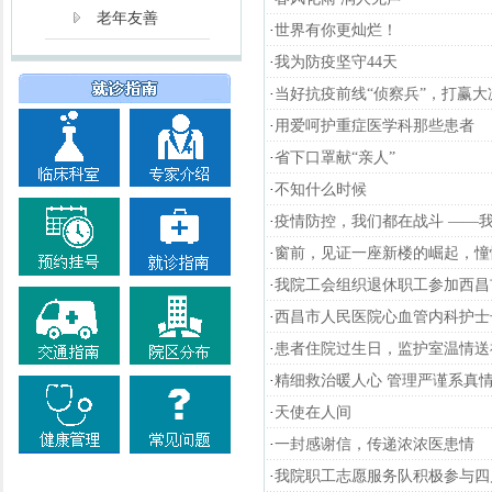
老年友善
·
世界有你更灿烂！
·
我为防疫坚守44天
·
当好抗疫前线“侦察兵”，打赢大
·
用爱呵护重症医学科那些患者
·
省下口罩献“亲人”
·
不知什么时候
·
疫情防控，我们都在战斗 ——
·
窗前，见证一座新楼的崛起，憧
·
我院工会组织退休职工参加西昌
·
西昌市人民医院心血管内科护士
·
患者住院过生日，监护室温情送
·
精细救治暖人心 管理严谨系真
·
天使在人间
·
一封感谢信，传递浓浓医患情
·
我院职工志愿服务队积极参与四