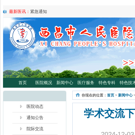
最新医讯：
紧急通知
最新医讯：
好消息！四川大学华西医院泌尿外科专家魏强教授来院
最新医讯：
西昌市人民总医院携手省科学普及专委会开展卫生下乡
宣传活动
最新医讯：
西昌市人民医院耳鼻咽喉头颈外科将于3月3日开展“全国
日”义诊活动
最新医讯：
重磅消息！2月21日起，四川大学华西医院泌尿外科魏强
将定期到西昌市人民医院开展门诊、手术
最新医讯：
西昌市人民医院胃肠肿瘤专病门诊开诊！
最新医讯：
西昌市人民医院开展日间蓝光治疗门诊 轻度“小黄人”，
分离、不住院就能照蓝光啦！
首页
医院概况
新闻中心
医疗服务
特色专科
特色技
最新医讯：
好消息！西昌市人民医院高压氧舱运行啦
最新医讯：
【义诊预告】西昌市人民医院大型义诊活动，5月7日约
你现在的位置：
首页
>
新闻中心
啦！
最新医讯：
凉山各医院2年跑出“加速度”，9月再迎华西胸外专家
医院动态
学术交流下
通知公告
院际交流
2024-12