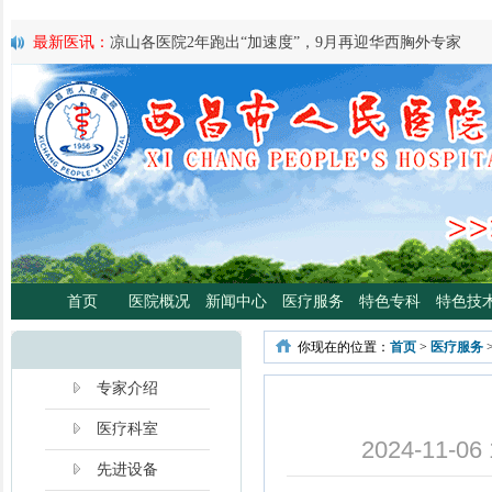
最新医讯：
凉山各医院2年跑出“加速度”，9月再迎华西胸外专家
最新医讯：
紧急通知
最新医讯：
好消息！四川大学华西医院泌尿外科专家魏强教授来院
最新医讯：
西昌市人民总医院携手省科学普及专委会开展卫生下乡
宣传活动
最新医讯：
西昌市人民医院耳鼻咽喉头颈外科将于3月3日开展“全国
日”义诊活动
最新医讯：
重磅消息！2月21日起，四川大学华西医院泌尿外科魏强
将定期到西昌市人民医院开展门诊、手术
最新医讯：
西昌市人民医院胃肠肿瘤专病门诊开诊！
最新医讯：
西昌市人民医院开展日间蓝光治疗门诊 轻度“小黄人”，
首页
医院概况
新闻中心
医疗服务
特色专科
特色技
分离、不住院就能照蓝光啦！
最新医讯：
好消息！西昌市人民医院高压氧舱运行啦
你现在的位置：
首页
>
医疗服务
最新医讯：
【义诊预告】西昌市人民医院大型义诊活动，5月7日约
啦！
专家介绍
医疗科室
2024-11
先进设备