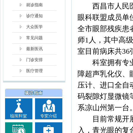
西昌市人民医
就诊指南
眼科联盟成员单
诊疗通知
全市眼部残疾患
大众医学
常见问题
师1人，其中高级
最新医讯
室目前病床共36
门诊安排
科室拥有专业
医疗管理
障超声乳化仪、
压计、进口全自
码裂隙灯显微镜
系凉山州第一台
目前常规开展
入，青光眼的复