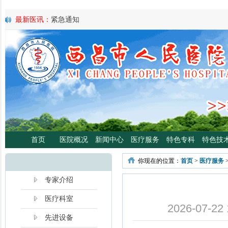
最新医讯：
紧急通知
最新医讯：
好消息！四川大学华西医院泌尿外科专家魏强教授来院
最新医讯：
西昌市人民总医院携手省科学普及专委会开展卫生下乡
宣传活动
最新医讯：
西昌市人民医院耳鼻咽喉头颈外科将于3月3日开展“全国
日”义诊活动
最新医讯：
重磅消息！2月21日起，四川大学华西医院泌尿外科魏强
将定期到西昌市人民医院开展门诊、手术
最新医讯：
西昌市人民医院胃肠肿瘤专病门诊开诊！
最新医讯：
西昌市人民医院开展日间蓝光治疗门诊 轻度“小黄人”，
分离、不住院就能照蓝光啦！
首页
医院概况
新闻中心
医疗服务
特色专科
特色技
最新医讯：
好消息！西昌市人民医院高压氧舱运行啦
最新医讯：
【义诊预告】西昌市人民医院大型义诊活动，5月7日约
你现在的位置：
首页
>
医疗服务
啦！
最新医讯：
凉山各医院2年跑出“加速度”，9月再迎华西胸外专家
专家介绍
医疗科室
2026-07
先进设备