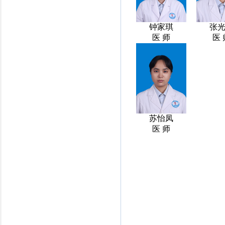
钟家琪
张
医 师
医 
苏怡凤
医 师