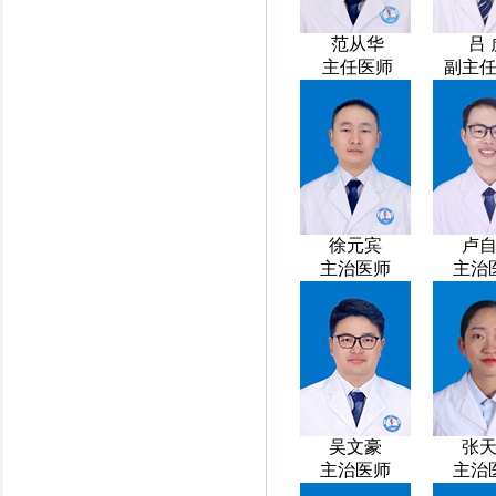
范从华
吕 
主任医师
副主
徐元宾
卢
主治医师
主治
吴文豪
张
主治医师
主治