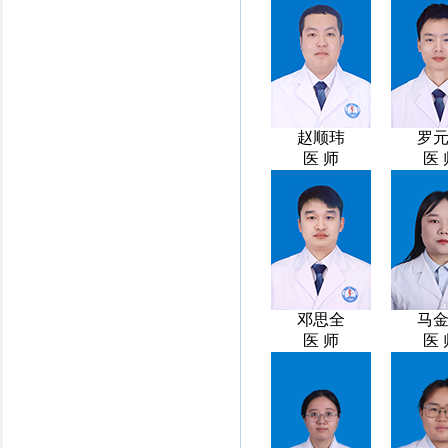
赵顺玮
罗
医 师
医 
邓思全
马
医 师
医 