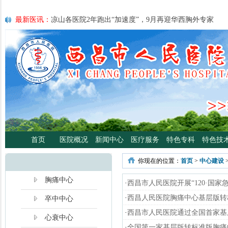
最新医讯：
凉山各医院2年跑出“加速度”，9月再迎华西胸外专家
最新医讯：
紧急通知
最新医讯：
好消息！四川大学华西医院泌尿外科专家魏强教授来院
最新医讯：
西昌市人民总医院携手省科学普及专委会开展卫生下乡
宣传活动
最新医讯：
西昌市人民医院耳鼻咽喉头颈外科将于3月3日开展“全国
日”义诊活动
最新医讯：
重磅消息！2月21日起，四川大学华西医院泌尿外科魏强
将定期到西昌市人民医院开展门诊、手术
最新医讯：
西昌市人民医院胃肠肿瘤专病门诊开诊！
最新医讯：
西昌市人民医院开展日间蓝光治疗门诊 轻度“小黄人”，
首页
医院概况
新闻中心
医疗服务
特色专科
特色技
分离、不住院就能照蓝光啦！
最新医讯：
好消息！西昌市人民医院高压氧舱运行啦
你现在的位置：
首页
>
中心建设
最新医讯：
【义诊预告】西昌市人民医院大型义诊活动，5月7日约
啦！
胸痛中心
·
西昌市人民医院开展“120·国家
·
西昌人民医院胸痛中心基层版转
卒中中心
·
西昌市人民医院通过全国首家基
心衰中心
·
全国第一家基层版转标准版胸痛