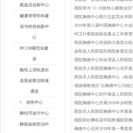
高血压达标中心
·
我院举办“11·20急性心梗救治日
健康管理学科建
·
我院胸痛中心医疗总监范从华部
·
2018年第八届中国胸痛中心大
设与科技创新中
·
州卫计委医政医改重点工作督查
心
·
西昌胸痛中心培训助力基层大练
PCCM规范化建
·
金阳县人民医院到我院参观交流
设
·
我院胸痛中心到会理县人民医院
·
西昌市人民医院胸痛中心召开第
急性上消化道出
·
西昌市人民医院胸痛中心（标准
血急诊救治快速
·
省级继教项目“以胸痛中心为核
通道
·
我院胸痛中心到宁南县人民医院
创伤中心
·
我院胸痛中心开展2018年乡村
·
西昌市人民医院胸痛中心开展基
肺结节诊疗中心
·
我院前往攀枝花学院附属医院胸
静脉血栓防治中
·
胸痛中心召开2018年第一季度