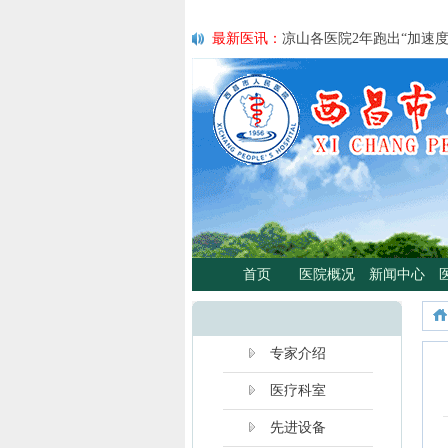
最新医讯：
凉山各医院2年跑出“加速
最新医讯：
紧急通知
最新医讯：
好消息！四川大学华西医
最新医讯：
西昌市人民总医院携手省
宣传活动
最新医讯：
西昌市人民医院耳鼻咽喉头
日”义诊活动
最新医讯：
重磅消息！2月21日起，
将定期到西昌市人民医院开展门诊、
最新医讯：
西昌市人民医院胃肠肿瘤
最新医讯：
西昌市人民医院开展日间蓝
首页
医院概况
新闻中心
分离、不住院就能照蓝光啦！
最新医讯：
好消息！西昌市人民医院
最新医讯：
【义诊预告】西昌市人民医
啦！
专家介绍
医疗科室
先进设备