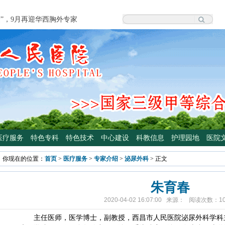
度”，9月再迎华西胸外专家
院泌尿外科专家魏强教授来院坐诊
科学普及专委会开展卫生下乡及科普
颈外科将于3月3日开展“全国爱耳
四川大学华西医院泌尿外科魏强教授
手术
专病门诊开诊！
光治疗门诊 轻度“小黄人”，母子不
医疗服务
特色专科
特色技术
中心建设
科教信息
护理园地
医院
高压氧舱运行啦
你现在的位置：
首页
>
医疗服务
>
专家介绍
>
泌尿外科
> 正文
院大型义诊活动，5月7日约定您
朱育春
2020-04-02 16:07:00 来源： 阅读次数：
1
主任医师，医学博士，副教授，西昌市人民医院泌尿外科学科