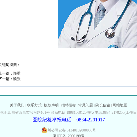
关键词搜索：
上一篇：
郑重
下一篇：
魏强
关于我们
|
联系方式
|
版权声明
|
招聘招标
|
常见问题
|
院长信箱
|
网站地图
地址:四川省西昌市顺河路101号 联系电话:18981569120 投诉电话:0834-2170255(工作日
医院纪检举报电话：0834-2291917
川公网安备 51340102000038号
蜀ICP备12000199号