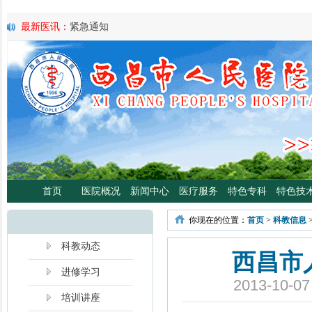
最新医讯：
紧急通知
最新医讯：
好消息！四川大学华西医院泌尿外科专家魏强教授来院
最新医讯：
西昌市人民总医院携手省科学普及专委会开展卫生下乡
宣传活动
最新医讯：
西昌市人民医院耳鼻咽喉头颈外科将于3月3日开展“全国
日”义诊活动
最新医讯：
重磅消息！2月21日起，四川大学华西医院泌尿外科魏强
将定期到西昌市人民医院开展门诊、手术
最新医讯：
西昌市人民医院胃肠肿瘤专病门诊开诊！
最新医讯：
西昌市人民医院开展日间蓝光治疗门诊 轻度“小黄人”，
分离、不住院就能照蓝光啦！
首页
医院概况
新闻中心
医疗服务
特色专科
特色技
最新医讯：
好消息！西昌市人民医院高压氧舱运行啦
最新医讯：
【义诊预告】西昌市人民医院大型义诊活动，5月7日约
你现在的位置：
首页
>
科教信息
啦！
最新医讯：
凉山各医院2年跑出“加速度”，9月再迎华西胸外专家
科教动态
西昌市
进修学习
2013-10
培训讲座