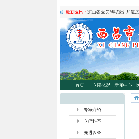
最新医讯：
凉山各医院2年跑出“加速
最新医讯：
紧急通知
最新医讯：
好消息！四川大学华西医
最新医讯：
西昌市人民总医院携手省
宣传活动
最新医讯：
西昌市人民医院耳鼻咽喉头
日”义诊活动
最新医讯：
重磅消息！2月21日起，
将定期到西昌市人民医院开展门诊、
最新医讯：
西昌市人民医院胃肠肿瘤
最新医讯：
西昌市人民医院开展日间蓝
首页
医院概况
新闻中心
分离、不住院就能照蓝光啦！
最新医讯：
好消息！西昌市人民医院
最新医讯：
【义诊预告】西昌市人民医
啦！
专家介绍
医疗科室
先进设备