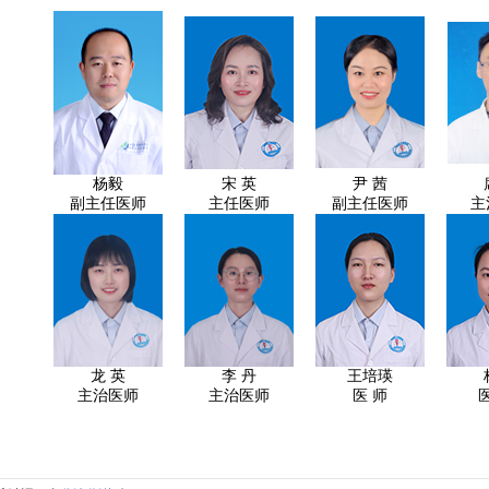
杨毅
宋 英
尹 茜
副主任医师
主任医师
副主任医师
主
龙 英
李 丹
王培瑛
主治医师
主治医师
医 师