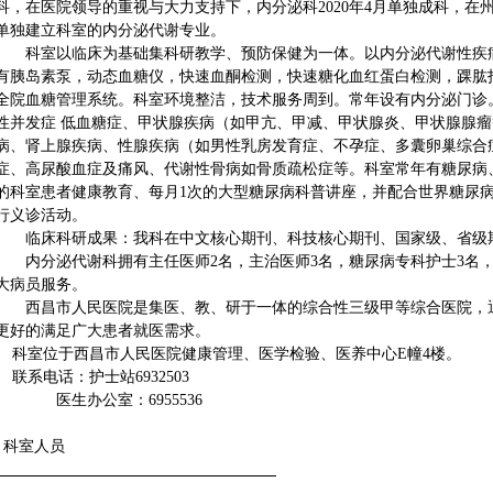
科，在医院领导的重视与大力支持下，内分泌科2020年4月单独成科，在
单独建立科室的内分泌代谢专业。
科室以临床为基础集科研教学、预防保健为一体。以内分泌代谢性疾病
有胰岛素泵，动态血糖仪，快速血酮检测，快速糖化血红蛋白检测，踝肱
全院血糖管理系统。科室环境整洁，技术服务周到。常年设有内分泌门诊
性并发症 低血糖症、甲状腺疾病（如甲亢、甲减、甲状腺炎、甲状腺腺
病、肾上腺疾病、性腺疾病（如男性乳房发育症、不孕症、多囊卵巢综合
症、高尿酸血症及痛风、代谢性骨病如骨质疏松症等。科室常年有糖尿病
的科室患者健康教育、每月1次的大型糖尿病科普讲座，并配合世界糖尿
行义诊活动。
临床科研成果：我科在中文核心期刊、科技核心期刊、国家级、省级期
内分泌代谢科拥有主任医师2名，主治医师3名，糖尿病专科护士3名，
大病员服务。
西昌市人民医院是集医、教、研于一体的综合性三级甲等综合医院，通
更好的满足广大患者就医需求。
科室位于西昌市人民医院健康管理、医学检验、医养中心E幢4楼。
联系电话：护士站6932503
医生办公室：6955536
科室人员