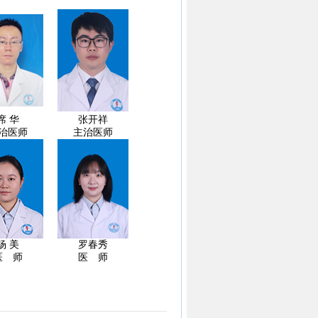
席 华
张开祥
治医师
主治医师
杨 美
罗春秀
医 师
医 师