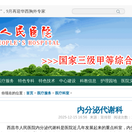
度”，9月再迎华西胸外专家
院泌尿外科专家魏强教授来院坐诊
科学普及专委会开展卫生下乡及科普
颈外科将于3月3日开展“全国爱耳
四川大学华西医院泌尿外科魏强教授
手术
专病门诊开诊！
光治疗门诊 轻度“小黄人”，母子不
医疗服务
特色专科
特色技术
中心建设
科教信息
护理园地
医院
高压氧舱运行啦
你现在的位置：
首页
>
医疗服务
>
医疗科室
>
院大型义诊活动，5月7日约定您
内分泌代谢科
2025-12-15 16:56 来源：宣传部 阅读次数：
西昌市人民医院内分泌代谢科是医院近几年发展起来的重点科室，内分