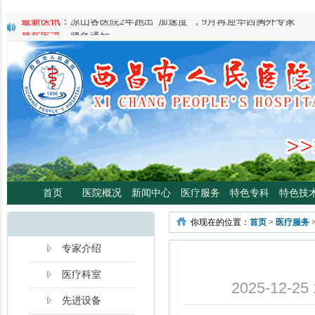
最新医讯：
紧急通知
最新医讯：
好消息！四川大学华西医院泌尿外科专家魏强教授来院
最新医讯：
西昌市人民总医院携手省科学普及专委会开展卫生下乡
宣传活动
最新医讯：
西昌市人民医院耳鼻咽喉头颈外科将于3月3日开展“全国
日”义诊活动
最新医讯：
重磅消息！2月21日起，四川大学华西医院泌尿外科魏强
将定期到西昌市人民医院开展门诊、手术
最新医讯：
西昌市人民医院胃肠肿瘤专病门诊开诊！
最新医讯：
西昌市人民医院开展日间蓝光治疗门诊 轻度“小黄人”，
分离、不住院就能照蓝光啦！
首页
医院概况
新闻中心
医疗服务
特色专科
特色技
最新医讯：
好消息！西昌市人民医院高压氧舱运行啦
最新医讯：
【义诊预告】西昌市人民医院大型义诊活动，5月7日约
你现在的位置：
首页
>
医疗服务
啦！
最新医讯：
凉山各医院2年跑出“加速度”，9月再迎华西胸外专家
专家介绍
医疗科室
2025-12
先进设备