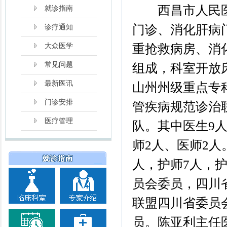
西昌市人民医
就诊指南
门诊、消化肝病
诊疗通知
重抢救病房、消
大众医学
常见问题
组成，科室开放床
最新医讯
山州州级重点专
门诊安排
管疾病规范诊治
医疗管理
队。其中医生9
师2人、医师2人
人，护师7人，
员会委员，四川
联盟四川省委员
员。陈亚利主任