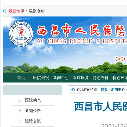
最新医讯：
紧急通知
最新医讯：
好消息！四川大学华西医院泌尿外科专家魏强教授来院
最新医讯：
西昌市人民总医院携手省科学普及专委会开展卫生下乡
宣传活动
最新医讯：
西昌市人民医院耳鼻咽喉头颈外科将于3月3日开展“全国
日”义诊活动
最新医讯：
重磅消息！2月21日起，四川大学华西医院泌尿外科魏强
将定期到西昌市人民医院开展门诊、手术
最新医讯：
西昌市人民医院胃肠肿瘤专病门诊开诊！
最新医讯：
西昌市人民医院开展日间蓝光治疗门诊 轻度“小黄人”，
分离、不住院就能照蓝光啦！
首页
医院概况
新闻中心
医疗服务
特色专科
特色技
最新医讯：
好消息！西昌市人民医院高压氧舱运行啦
最新医讯：
【义诊预告】西昌市人民医院大型义诊活动，5月7日约
你现在的位置：
首页
>
新闻中心
啦！
最新医讯：
凉山各医院2年跑出“加速度”，9月再迎华西胸外专家
医院动态
西昌市人民
通知公告
院际交流
2021-