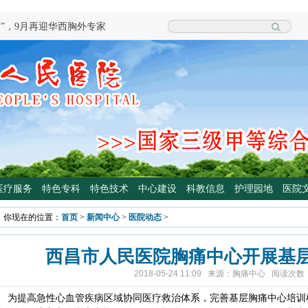
度”，9月再迎华西胸外专家
院泌尿外科专家魏强教授来院坐诊
科学普及专委会开展卫生下乡及科普
颈外科将于3月3日开展“全国爱耳
四川大学华西医院泌尿外科魏强教授
手术
专病门诊开诊！
光治疗门诊 轻度“小黄人”，母子不
医疗服务
特色专科
特色技术
中心建设
科教信息
护理园地
医院
高压氧舱运行啦
你现在的位置：
首页
>
新闻中心
>
医院动态
>
院大型义诊活动，5月7日约定您
西昌市人民医院胸痛中心开展基
2018-05-24 11:09 来源：胸痛中心 阅读次数
为提高急性心血管疾病区域协同医疗救治体系，完善基层胸痛中心培训