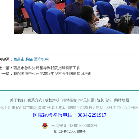
关键词：
西昌市
胸痛
医疗机构
上一篇：
西昌市教科知局领导到我院指导科研工作
下一篇：
我院胸痛中心开展2018年乡村医生胸痛知识培训
关于我们
|
联系方式
|
版权声明
|
招聘招标
|
常见问题
|
院长信箱
|
网站地图
地址:四川省西昌市顺河路101号 联系电话:18981569120 投诉电话:0834-2170255(工作日
医院纪检举报电话：0834-2291917
川公网安备 51340102000038号
蜀ICP备12000199号