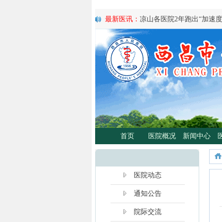
最新医讯：
凉山各医院2年跑出“加速
最新医讯：
紧急通知
最新医讯：
好消息！四川大学华西医
最新医讯：
西昌市人民总医院携手省
宣传活动
最新医讯：
西昌市人民医院耳鼻咽喉头
日”义诊活动
最新医讯：
重磅消息！2月21日起，
将定期到西昌市人民医院开展门诊、
最新医讯：
西昌市人民医院胃肠肿瘤
最新医讯：
西昌市人民医院开展日间蓝
首页
医院概况
新闻中心
分离、不住院就能照蓝光啦！
最新医讯：
好消息！西昌市人民医院
最新医讯：
【义诊预告】西昌市人民医
啦！
医院动态
通知公告
院际交流