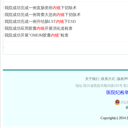
·
我院成功完成一例直肠类癌
内镜
下切除术
·
我院成功完成一例胃窦大息肉
内镜
下切除术
·
我院成功完成一例升结肠LST
内镜
下ESD
·
我院成功应用胶囊
内镜
开展消化道检查
·
我院成功开展“OMOM胶囊
内镜
”检查
·
关于我们
|
联系方式
|
版权声
地址:四川省西昌市顺河路101号 联系电话:
医院纪检举报
川公网
蜀
Copyright(c) 2014