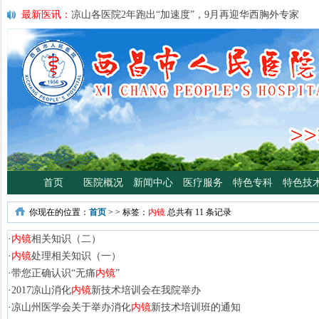
最新医讯：
凉山各医院2年跑出“加速度”，9月再迎华西胸外专家
最新医讯：
紧急通知
最新医讯：
好消息！四川大学华西医院泌尿外科专家魏强教授来院
最新医讯：
西昌市人民总医院携手省科学普及专委会开展卫生下乡
宣传活动
最新医讯：
西昌市人民医院耳鼻咽喉头颈外科将于3月3日开展“全国
日”义诊活动
最新医讯：
重磅消息！2月21日起，四川大学华西医院泌尿外科魏强
将定期到西昌市人民医院开展门诊、手术
最新医讯：
西昌市人民医院胃肠肿瘤专病门诊开诊！
最新医讯：
西昌市人民医院开展日间蓝光治疗门诊 轻度“小黄人”，
首页
医院概况
新闻中心
医疗服务
特色专科
特色技
分离、不住院就能照蓝光啦！
最新医讯：
好消息！西昌市人民医院高压氧舱运行啦
你现在的位置：
首页
>
>
标签：
内镜
总共有 11 条记录
最新医讯：
【义诊预告】西昌市人民医院大型义诊活动，5月7日约
啦！
·
内镜
相关知识（二）
·
内镜
处理相关知识（一）
·
带您正确认识“无痛
内镜
”
·
2017凉山消化
内镜
新技术培训会在我院举办
·
凉山州医学会关于举办消化
内镜
新技术培训班的通知