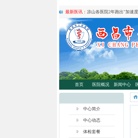
最新医讯：
紧急通知
最新医讯：
好消息！四川大学华西医
最新医讯：
西昌市人民总医院携手省
宣传活动
最新医讯：
西昌市人民医院耳鼻咽喉头
日”义诊活动
最新医讯：
重磅消息！2月21日起，
将定期到西昌市人民医院开展门诊、
最新医讯：
西昌市人民医院胃肠肿瘤
最新医讯：
西昌市人民医院开展日间蓝
分离、不住院就能照蓝光啦！
首页
医院概况
新闻中心
最新医讯：
好消息！西昌市人民医院
最新医讯：
【义诊预告】西昌市人民医
啦！
最新医讯：
凉山各医院2年跑出“加速
中心简介
中心动态
体检套餐