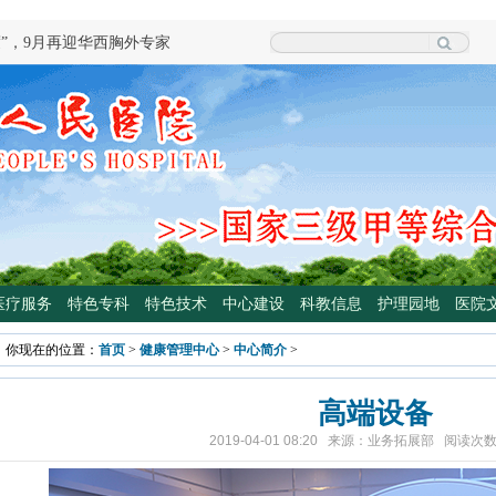
院泌尿外科专家魏强教授来院坐诊
科学普及专委会开展卫生下乡及科普
颈外科将于3月3日开展“全国爱耳
四川大学华西医院泌尿外科魏强教授
手术
专病门诊开诊！
光治疗门诊 轻度“小黄人”，母子不
医疗服务
特色专科
特色技术
中心建设
科教信息
护理园地
医院
高压氧舱运行啦
院大型义诊活动，5月7日约定您
你现在的位置：
首页
>
健康管理中心
>
中心简介
>
度”，9月再迎华西胸外专家
高端设备
2019-04-01 08:20 来源：业务拓展部 阅读次