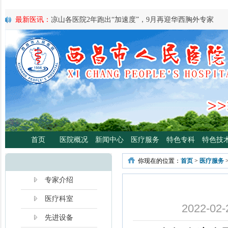
最新医讯：
凉山各医院2年跑出“加速度”，9月再迎华西胸外专家
最新医讯：
紧急通知
最新医讯：
好消息！四川大学华西医院泌尿外科专家魏强教授来院
最新医讯：
西昌市人民总医院携手省科学普及专委会开展卫生下乡
宣传活动
最新医讯：
西昌市人民医院耳鼻咽喉头颈外科将于3月3日开展“全国
日”义诊活动
最新医讯：
重磅消息！2月21日起，四川大学华西医院泌尿外科魏强
将定期到西昌市人民医院开展门诊、手术
最新医讯：
西昌市人民医院胃肠肿瘤专病门诊开诊！
最新医讯：
西昌市人民医院开展日间蓝光治疗门诊 轻度“小黄人”，
首页
医院概况
新闻中心
医疗服务
特色专科
特色技
分离、不住院就能照蓝光啦！
最新医讯：
好消息！西昌市人民医院高压氧舱运行啦
你现在的位置：
首页
>
医疗服务
最新医讯：
【义诊预告】西昌市人民医院大型义诊活动，5月7日约
啦！
专家介绍
医疗科室
2022-
先进设备