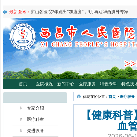
最新医讯：
凉山各医院2年跑出“加速度”，9月再迎华西胸外专家
最新医讯：
紧急通知
最新医讯：
好消息！四川大学华西医院泌尿外科专家魏强教授来院
最新医讯：
西昌市人民总医院携手省科学普及专委会开展卫生下乡
宣传活动
最新医讯：
西昌市人民医院耳鼻咽喉头颈外科将于3月3日开展“全国
日”义诊活动
最新医讯：
重磅消息！2月21日起，四川大学华西医院泌尿外科魏强
将定期到西昌市人民医院开展门诊、手术
最新医讯：
西昌市人民医院胃肠肿瘤专病门诊开诊！
最新医讯：
西昌市人民医院开展日间蓝光治疗门诊 轻度“小黄人”，
首页
医院概况
新闻中心
医疗服务
特色专科
特色技
分离、不住院就能照蓝光啦！
最新医讯：
好消息！西昌市人民医院高压氧舱运行啦
你现在的位置：
首页
>
医疗服务
最新医讯：
【义诊预告】西昌市人民医院大型义诊活动，5月7日约
啦！
专家介绍
【健康科普
医疗科室
血
先进设备
2026-0