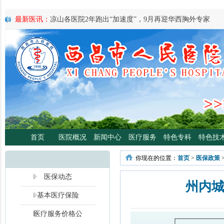
最新医讯：
凉山各医院2年跑出“加速度”，9月再迎华西胸外专家
最新医讯：
紧急通知
最新医讯：
好消息！四川大学华西医院泌尿外科专家魏强教授来院
最新医讯：
西昌市人民总医院携手省科学普及专委会开展卫生下乡
宣传活动
最新医讯：
西昌市人民医院耳鼻咽喉头颈外科将于3月3日开展“全国
日”义诊活动
最新医讯：
重磅消息！2月21日起，四川大学华西医院泌尿外科魏强
将定期到西昌市人民医院开展门诊、手术
最新医讯：
西昌市人民医院胃肠肿瘤专病门诊开诊！
最新医讯：
西昌市人民医院开展日间蓝光治疗门诊 轻度“小黄人”，
首页
医院概况
新闻中心
医疗服务
特色专科
特色技
分离、不住院就能照蓝光啦！
最新医讯：
好消息！西昌市人民医院高压氧舱运行啦
你现在的位置：
首页
>
医保政策
最新医讯：
【义诊预告】西昌市人民医院大型义诊活动，5月7日约
啦！
医保动态
州内
基本医疗保险
医疗服务价格公