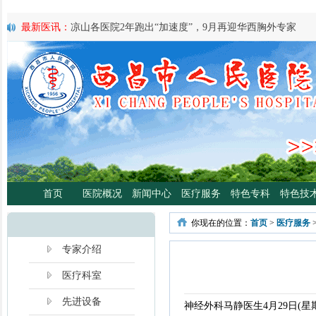
最新医讯：
凉山各医院2年跑出“加速度”，9月再迎华西胸外专家
最新医讯：
紧急通知
最新医讯：
好消息！四川大学华西医院泌尿外科专家魏强教授来院
最新医讯：
西昌市人民总医院携手省科学普及专委会开展卫生下乡
宣传活动
最新医讯：
西昌市人民医院耳鼻咽喉头颈外科将于3月3日开展“全国
日”义诊活动
最新医讯：
重磅消息！2月21日起，四川大学华西医院泌尿外科魏强
将定期到西昌市人民医院开展门诊、手术
最新医讯：
西昌市人民医院胃肠肿瘤专病门诊开诊！
最新医讯：
西昌市人民医院开展日间蓝光治疗门诊 轻度“小黄人”，
分离、不住院就能照蓝光啦！
首页
医院概况
新闻中心
医疗服务
特色专科
特色技
最新医讯：
好消息！西昌市人民医院高压氧舱运行啦
最新医讯：
【义诊预告】西昌市人民医院大型义诊活动，5月7日约
你现在的位置：
首页
>
医疗服务
啦！
专家介绍
医疗科室
先进设备
神经外科马静医生4月29日(