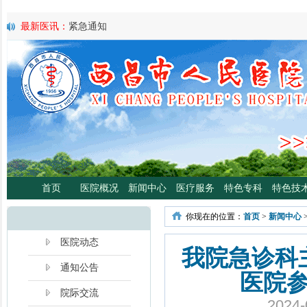
最新医讯：
紧急通知
最新医讯：
好消息！四川大学华西医院泌尿外科专家魏强教授来院
最新医讯：
西昌市人民总医院携手省科学普及专委会开展卫生下乡
宣传活动
最新医讯：
西昌市人民医院耳鼻咽喉头颈外科将于3月3日开展“全国
日”义诊活动
最新医讯：
重磅消息！2月21日起，四川大学华西医院泌尿外科魏强
将定期到西昌市人民医院开展门诊、手术
最新医讯：
西昌市人民医院胃肠肿瘤专病门诊开诊！
最新医讯：
西昌市人民医院开展日间蓝光治疗门诊 轻度“小黄人”，
分离、不住院就能照蓝光啦！
首页
医院概况
新闻中心
医疗服务
特色专科
特色技
最新医讯：
好消息！西昌市人民医院高压氧舱运行啦
最新医讯：
【义诊预告】西昌市人民医院大型义诊活动，5月7日约
你现在的位置：
首页
>
新闻中心
啦！
最新医讯：
凉山各医院2年跑出“加速度”，9月再迎华西胸外专家
医院动态
我院急诊科
通知公告
医院
院际交流
202