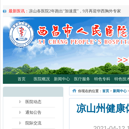
最新医讯：
凉山各医院2年跑出“加速度”，9月再迎华西胸外专家
最新医讯：
紧急通知
最新医讯：
好消息！四川大学华西医院泌尿外科专家魏强教授来院
最新医讯：
西昌市人民总医院携手省科学普及专委会开展卫生下乡
宣传活动
最新医讯：
西昌市人民医院耳鼻咽喉头颈外科将于3月3日开展“全国
日”义诊活动
最新医讯：
重磅消息！2月21日起，四川大学华西医院泌尿外科魏强
将定期到西昌市人民医院开展门诊、手术
最新医讯：
西昌市人民医院胃肠肿瘤专病门诊开诊！
最新医讯：
西昌市人民医院开展日间蓝光治疗门诊 轻度“小黄人”，
首页
医院概况
新闻中心
医疗服务
特色专科
特色技
分离、不住院就能照蓝光啦！
最新医讯：
好消息！西昌市人民医院高压氧舱运行啦
你现在的位置：
首页
>
新闻中心
最新医讯：
【义诊预告】西昌市人民医院大型义诊活动，5月7日约
啦！
医院动态
凉山州健康
通知公告
院际交流
2021-04