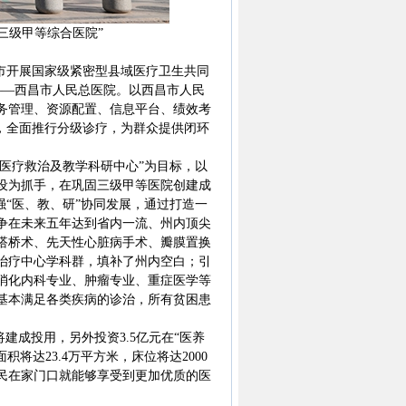
三级甲等综合医院”
市开展国家级紧密型县域医疗卫生共同
——西昌市人民总医院。以西昌市人民
务管理、资源配置、信息平台、绩效考
，全面推行分级诊疗，为群众提供闭环
医疗救治及教学科研中心”为目标，以
设为抓手，在巩固三级甲等医院创建成
强“医、教、研”协同发展，通过打造一
争在未来五年达到省内一流、州内顶尖
搭桥术、先天性心脏病手术、瓣膜置换
治疗中心学科群，填补了州内空白；引
消化内科专业、肿瘤专业、重症医学等
基本满足各类疾病的诊治，所有贫困患
成投用，另外投资3.5亿元在“医养
将达23.4万平方米，床位将达2000
民在家门口就能够享受到更加优质的医