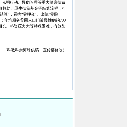
、光明行动、慢病管理等重大健康扶贫
政救助、卫生扶贫基金等结算流程，打
算”，看病“零押金”、出院“零跑
元；年均服务贫困人口门诊慢性病约700
周期长、垫资压力大等特殊困难，有效防
（科教科余海珠供稿 宣传部修改）
)