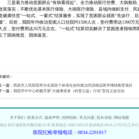
三是着力推动贫困群众“有病看得起”。全力推动医疗控费、大病救助
政策落实，不断优化基本医疗保险、大病医疗保险、县域内倾斜支付、民
造健康扶贫“一站式、一窗式”结算服务，实现了贫困群众就医“先诊疗、后结
腿”。目前，我院年均收治贫困人口住院约1500人次，垫付费用达1300万
人次，垫付费用达20万元左右。“一站式”结算切实解决了贫困患者报销
止了因病致贫、因病返贫。
关键词：
上一篇：
西昌市人民医院举办全国首个标准化创伤救治培训精品医学继续教育项目
下一篇：
我院卒中中心积极开展“大健康使者（科普公益）行动”宣传义诊活动
关于我们
|
联系方式
|
版权声明
|
招聘招标
|
常见问题
|
院长信箱
|
网站地图
地址:四川省西昌市顺河路101号 联系电话:18981569120 投诉电话:0834-2170255(工作日
医院纪检举报电话：0834-2291917