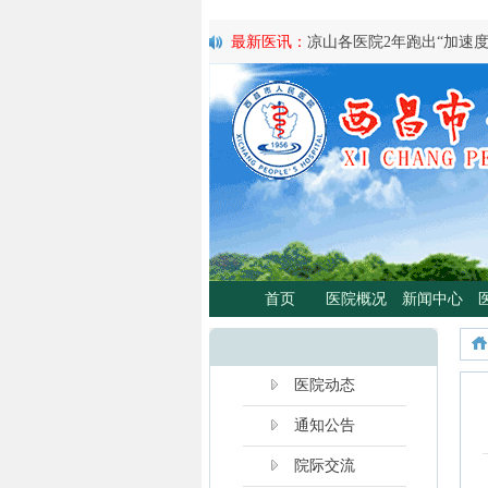
最新医讯：
凉山各医院2年跑出“加速
最新医讯：
紧急通知
最新医讯：
好消息！四川大学华西医
最新医讯：
西昌市人民总医院携手省
宣传活动
最新医讯：
西昌市人民医院耳鼻咽喉头
日”义诊活动
最新医讯：
重磅消息！2月21日起，
将定期到西昌市人民医院开展门诊、
最新医讯：
西昌市人民医院胃肠肿瘤
最新医讯：
西昌市人民医院开展日间蓝
首页
医院概况
新闻中心
分离、不住院就能照蓝光啦！
最新医讯：
好消息！西昌市人民医院
最新医讯：
【义诊预告】西昌市人民医
啦！
医院动态
通知公告
院际交流