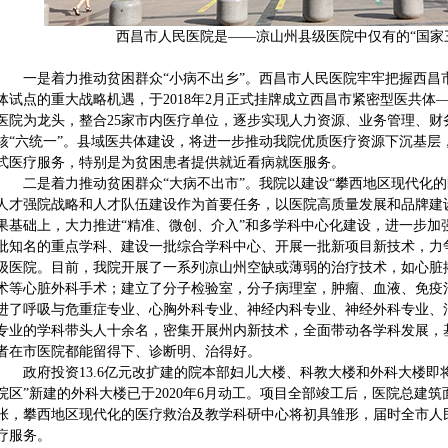
西昌市人民医院是——凉山州县级医院中仅有的“国家
一是着力推动贫困群众“小病不出乡”。西昌市人民医院牢牢把握西昌
体试点的重大战略机遇，于2018年2月正式挂牌成立西昌市紧密型医共体
医院为龙头，整合25家市内医疗单位，逐步实现人力资源、业务管理、财
核“六统一”。县域医共体建设，将进一步推动我院优质医疗资源下沉基层
式医疗服务，特别是为贫困患者提供就近看病就医服务。
二是着力推动贫困群众“大病不出市”。我院以建设“攀西地区现代化的
人才强院战略和人才队伍建设作为首要任务，以医院高质量发展和品牌建
果基础上，大力推进“精准、微创、介入”和多学科中心化建设，进一步加
批知名的重点学科、建设一批综合学科中心、开展一批新项目新技术，力
级医院。目前，我院开展了一系列凉山州空缺或薄弱的治疗技术，如心脏
术等心脏外科手术；建立了分子检验室，分子病理室，肿瘤、血液、免疫
进了呼吸与危重症专业、心胸外科专业、神经内科专业、神经外科专业、
专业的学科带头人十余名，密集开展州内新技术，全面带动各学科发展，
者在市医院都能留得下、诊断明、治得好。
政府投资13.6亿元改扩建的院本部妇儿大楼、科教大楼和外科大楼即将建
院区”新建的外科大楼已于2020年6月动工。项目全部竣工后，医院总建筑面积
张，攀西地区现代化的医疗救治及教学科研中心将初具雏形，届时全市人
疗服务。