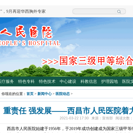
度”，9月再迎华西胸外专家
院泌尿外科专家魏强教授来院坐诊
科学普及专委会开展卫生下乡及科普
颈外科将于3月3日开展“全国爱耳
四川大学华西医院泌尿外科魏强教授
手术
专病门诊开诊！
光治疗门诊 轻度“小黄人”，母子不
医疗服务
特色专科
特色技术
中心建设
科教信息
护理园地
医院
高压氧舱运行啦
你现在的位置：
首页
>
新闻中心
>
医院动态
>
院大型义诊活动，5月7日约定您
重责任 强发展——西昌市人民医院着
2021-03-22 17:30 来源：宣传部 阅读次数
西昌市人民医院始建于1956年，于2019年成功创建成为国家三级甲等