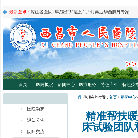
最新医讯：
凉山各医院2年跑出“加速度”，9月再迎华西胸外专家
最新医讯：
紧急通知
最新医讯：
好消息！四川大学华西医院泌尿外科专家魏强教授来院
最新医讯：
西昌市人民总医院携手省科学普及专委会开展卫生下乡
宣传活动
最新医讯：
西昌市人民医院耳鼻咽喉头颈外科将于3月3日开展“全国
日”义诊活动
最新医讯：
重磅消息！2月21日起，四川大学华西医院泌尿外科魏强
将定期到西昌市人民医院开展门诊、手术
最新医讯：
西昌市人民医院胃肠肿瘤专病门诊开诊！
最新医讯：
西昌市人民医院开展日间蓝光治疗门诊 轻度“小黄人”，
首页
医院概况
新闻中心
医疗服务
特色专科
特色技
分离、不住院就能照蓝光啦！
最新医讯：
好消息！西昌市人民医院高压氧舱运行啦
你现在的位置：
首页
>
新闻中心
最新医讯：
【义诊预告】西昌市人民医院大型义诊活动，5月7日约
啦！
医院动态
精准帮扶暖
通知公告
床试验团队
院际交流