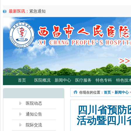
最新医讯：
紧急通知
最新医讯：
好消息！四川大学华西医院泌尿外科专家魏强教授来院
最新医讯：
西昌市人民总医院携手省科学普及专委会开展卫生下乡
宣传活动
最新医讯：
西昌市人民医院耳鼻咽喉头颈外科将于3月3日开展“全国
日”义诊活动
最新医讯：
重磅消息！2月21日起，四川大学华西医院泌尿外科魏强
将定期到西昌市人民医院开展门诊、手术
最新医讯：
西昌市人民医院胃肠肿瘤专病门诊开诊！
最新医讯：
西昌市人民医院开展日间蓝光治疗门诊 轻度“小黄人”，
分离、不住院就能照蓝光啦！
首页
医院概况
新闻中心
医疗服务
特色专科
特色技
最新医讯：
好消息！西昌市人民医院高压氧舱运行啦
最新医讯：
【义诊预告】西昌市人民医院大型义诊活动，5月7日约
你现在的位置：
首页
>
新闻中心
啦！
最新医讯：
凉山各医院2年跑出“加速度”，9月再迎华西胸外专家
医院动态
四川省预防
通知公告
活动暨四川
院际交流