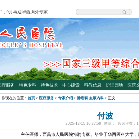
度”，9月再迎华西胸外专家
院泌尿外科专家魏强教授来院坐诊
科学普及专委会开展卫生下乡及科普
颈外科将于3月3日开展“全国爱耳
四川大学华西医院泌尿外科魏强教授
手术
专病门诊开诊！
光治疗门诊 轻度“小黄人”，母子不
医疗服务
特色专科
特色技术
中心建设
科教信息
护理园地
医院
高压氧舱运行啦
你现在的位置：
首页
>
医疗服务
>
专家介绍
>
肿瘤科 血液内科
> 正文
院大型义诊活动，5月7日约定您
付波
2025-12-15 10:37:59 来源： 阅读次数：
1
主任医师，西昌市人民医院特聘专家。毕业于华西医科大学，