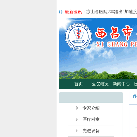
最新医讯：
凉山各医院2年跑出“加速
最新医讯：
紧急通知
最新医讯：
好消息！四川大学华西医
最新医讯：
西昌市人民总医院携手省
宣传活动
最新医讯：
西昌市人民医院耳鼻咽喉头
日”义诊活动
最新医讯：
重磅消息！2月21日起，
将定期到西昌市人民医院开展门诊、
最新医讯：
西昌市人民医院胃肠肿瘤
最新医讯：
西昌市人民医院开展日间蓝
首页
医院概况
新闻中心
分离、不住院就能照蓝光啦！
最新医讯：
好消息！西昌市人民医院
最新医讯：
【义诊预告】西昌市人民医
啦！
专家介绍
医疗科室
先进设备