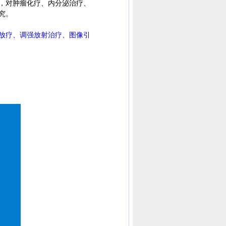
识，对肿瘤化疗、内分泌治疗、
究。
放疗、调强放射治疗、图像引