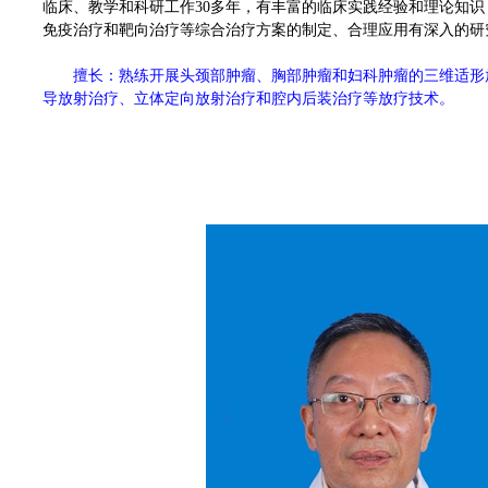
临床、教学和科研工作30多年，有丰富的临床实践经验和理论知
免疫治疗和靶向治疗等综合治疗方案的制定、合理应用有深入的研
擅长：熟练开展头颈部肿瘤、胸部肿瘤和妇科肿瘤的三维适形
导放射治疗、立体定向放射治疗和腔内后装治疗等放疗技术。