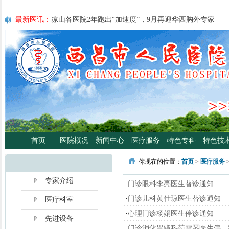
最新医讯：
凉山各医院2年跑出“加速度”，9月再迎华西胸外专家
最新医讯：
紧急通知
最新医讯：
好消息！四川大学华西医院泌尿外科专家魏强教授来院
最新医讯：
西昌市人民总医院携手省科学普及专委会开展卫生下乡
宣传活动
最新医讯：
西昌市人民医院耳鼻咽喉头颈外科将于3月3日开展“全国
日”义诊活动
最新医讯：
重磅消息！2月21日起，四川大学华西医院泌尿外科魏强
将定期到西昌市人民医院开展门诊、手术
最新医讯：
西昌市人民医院胃肠肿瘤专病门诊开诊！
最新医讯：
西昌市人民医院开展日间蓝光治疗门诊 轻度“小黄人”，
首页
医院概况
新闻中心
医疗服务
特色专科
特色技
分离、不住院就能照蓝光啦！
最新医讯：
好消息！西昌市人民医院高压氧舱运行啦
你现在的位置：
首页
>
医疗服务
最新医讯：
【义诊预告】西昌市人民医院大型义诊活动，5月7日约
啦！
专家介绍
·
门诊眼科李亮医生替诊通知
·
门诊儿科黄仕琼医生替诊通知
医疗科室
·
心理门诊杨娟医生停诊通知
先进设备
·
门诊消化胃镜科芶雪琴医生停、