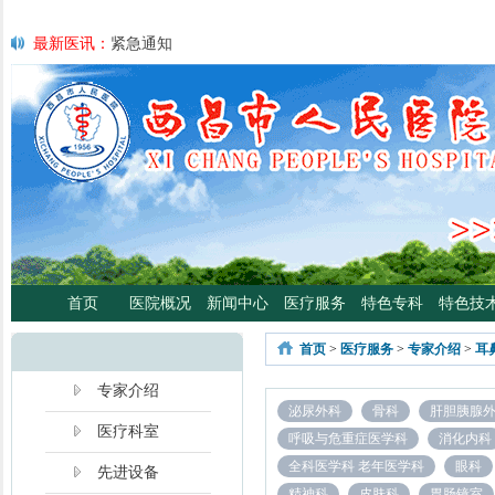
最新医讯：
紧急通知
最新医讯：
好消息！四川大学华西医院泌尿外科专家魏强教授来院
最新医讯：
西昌市人民总医院携手省科学普及专委会开展卫生下乡
宣传活动
最新医讯：
西昌市人民医院耳鼻咽喉头颈外科将于3月3日开展“全国
日”义诊活动
最新医讯：
重磅消息！2月21日起，四川大学华西医院泌尿外科魏强
将定期到西昌市人民医院开展门诊、手术
最新医讯：
西昌市人民医院胃肠肿瘤专病门诊开诊！
最新医讯：
西昌市人民医院开展日间蓝光治疗门诊 轻度“小黄人”，
分离、不住院就能照蓝光啦！
首页
医院概况
新闻中心
医疗服务
特色专科
特色技
最新医讯：
好消息！西昌市人民医院高压氧舱运行啦
最新医讯：
【义诊预告】西昌市人民医院大型义诊活动，5月7日约
首页
>
医疗服务
>
专家介绍
>
耳
啦！
最新医讯：
凉山各医院2年跑出“加速度”，9月再迎华西胸外专家
专家介绍
泌尿外科
骨科
肝胆胰腺
医疗科室
呼吸与危重症医学科
消化内科
全科医学科 老年医学科
眼科
先进设备
精神科
皮肤科
胃肠镜室